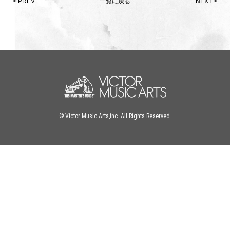
< PREV
一覧に戻る
NEXT >
© Victor Music Arts,inc. All Rights Reserved.