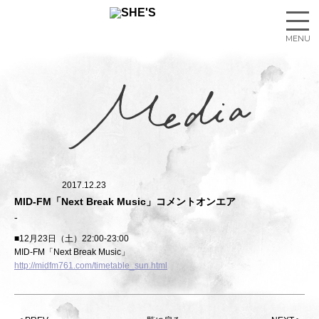
2017.12.23
MID-FM「Next Break Music」コメントオンエア
■12月23日（土）22:00-23:00
MID-FM「Next Break Music」
http://midfm761.com/timetable_sun.html