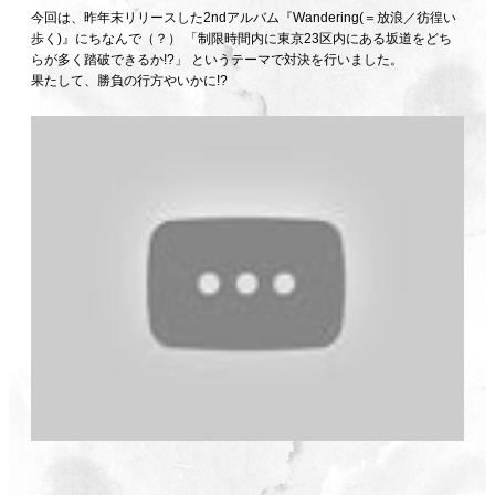
今回は、昨年末リリースした2ndアルバム『Wandering(＝放浪／彷徨い
歩く)』にちなんで（？） 「制限時間内に東京23区内にある坂道をどち
らが多く踏破できるか!?」 というテーマで対決を行いました。
果たして、勝負の行方やいかに!?