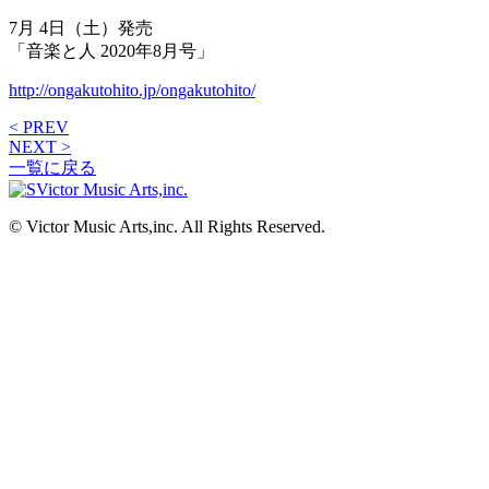
7月 4日（土）発売
「音楽と人 2020年8月号」
http://ongakutohito.jp/ongakutohito/
< PREV
NEXT >
一覧に戻る
© Victor Music Arts,inc. All Rights Reserved.