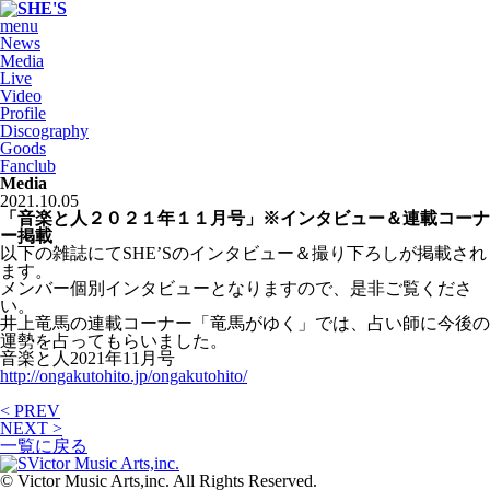
menu
News
Media
Live
Video
Profile
Discography
Goods
Fanclub
Media
2021.10.05
「音楽と人２０２１年１１月号」※インタビュー＆連載コーナ
ー掲載
以下の雑誌にてSHE’Sのインタビュー＆撮り下ろしが掲載され
ます。
メンバー個別インタビューとなりますので、是非ご覧くださ
い。
井上竜馬の連載コーナー「竜馬がゆく」では、占い師に今後の
運勢を占ってもらいました。
音楽と人2021年11月号
http://ongakutohito.jp/ongakutohito/
< PREV
NEXT >
一覧に戻る
© Victor Music Arts,inc. All Rights Reserved.