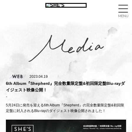
2023.04.19
6th Album『Shepherd』完全数量限定盤&初回限定盤Blu-rayダ
イジェスト映像公開！
5月24日に発売を迎える6th Album『Shepherd』の完全数量限定盤&初回限
定盤に封入されるBlu-rayのダイジェスト映像公開されました！