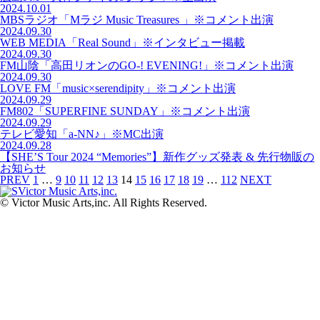
2024.10.01
MBSラジオ「Mラジ Music Treasures 」※コメント出演
2024.09.30
WEB MEDIA「Real Sound」※インタビュー掲載
2024.09.30
FM山陰「高田リオンのGO-! EVENING!」※コメント出演
2024.09.30
LOVE FM「music×serendipity」※コメント出演
2024.09.29
FM802「SUPERFINE SUNDAY」※コメント出演
2024.09.29
テレビ愛知「a-NN♪」※MC出演
2024.09.28
【SHE’S Tour 2024 “Memories”】新作グッズ発表 & 先行物販の
お知らせ
PREV
1
…
9
10
11
12
13
14
15
16
17
18
19
…
112
NEXT
© Victor Music Arts,inc. All Rights Reserved.