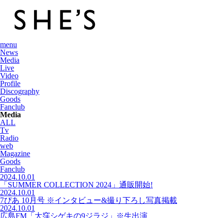
menu
News
Media
Live
Video
Profile
Discography
Goods
Fanclub
Media
ALL
Tv
Radio
web
Magazine
Goods
Fanclub
2024.10.01
「SUMMER COLLECTION 2024」通販開始!
2024.10.01
7ぴあ 10月号 ※インタビュー&撮り下ろし写真掲載
2024.10.01
広島FM「大窪シゲキの9ジラジ」※生出演