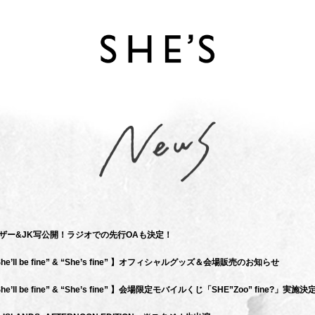
」MVティザー&JK写公開！ラジオでの先行OAも決定！
y “She’ll be fine” & “She’s fine” 】オフィシャルグッズ＆会場販売のお知らせ
 “She’ll be fine” & “She’s fine” 】会場限定モバイルくじ「SHE”Zoo” fine?」実施決