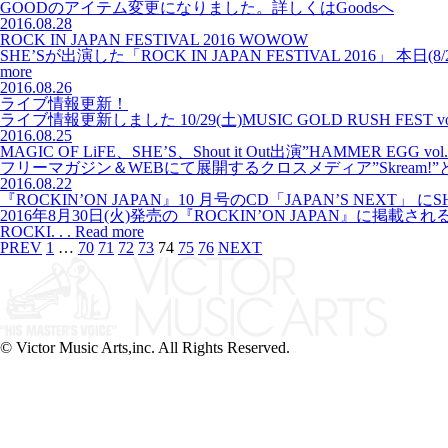
GOODのアイテム変更になりました。詳しくはGoodsへ
2016.08.28
ROCK IN JAPAN FESTIVAL 2016 WOWOW
SHE’Sが出演した「ROCK IN JAPAN FESTIVAL 201
more
2016.08.26
ライブ情報更新！
ライブ情報更新しました 10/29(土)MUSIC GOLD RUSH FES
2016.08.25
MAGIC OF LiFE、SHE’S、Shout it Out出演”HAMM
フリーマガジン＆WEBにて展開するクロスメディア”Skream!”
2016.08.22
『ROCKIN’ON JAPAN』10 月号のCD「JAPAN’S NEXT」 にS
2016年8月30日(火)発売の『ROCKIN’ON JAPAN』に掲
ROCKI. . .
Read more
PREV
1
…
70
71
72
73
74
75
76
NEXT
© Victor Music Arts,inc. All Rights Reserved.