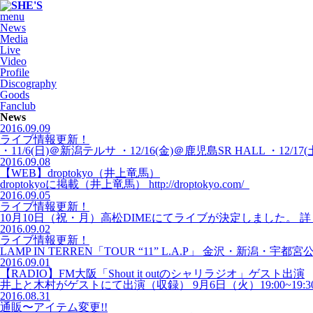
menu
News
Media
Live
Video
Profile
Discography
Goods
Fanclub
News
2016.09.09
ライブ情報更新！
・11/6(日)＠新潟テルサ ・12/16(金)＠鹿児島SR HALL ・1
2016.09.08
【WEB】droptokyo（井上竜馬）
droptokyoに掲載（井上竜馬） http://droptokyo.com/
2016.09.05
ライブ情報更新！
10月10日（祝・月）高松DIMEにてライブが決定しました。 詳
2016.09.02
ライブ情報更新！
LAMP IN TERREN「TOUR “11” L.A.P」 金沢・新潟・宇都宮
2016.09.01
【RADIO】FM大阪「Shout it outのシャリラジオ」ゲスト出演
井上と木村がゲストにて出演（収録） 9月6日（火）19:00~19:3
2016.08.31
通販〜アイテム変更!!