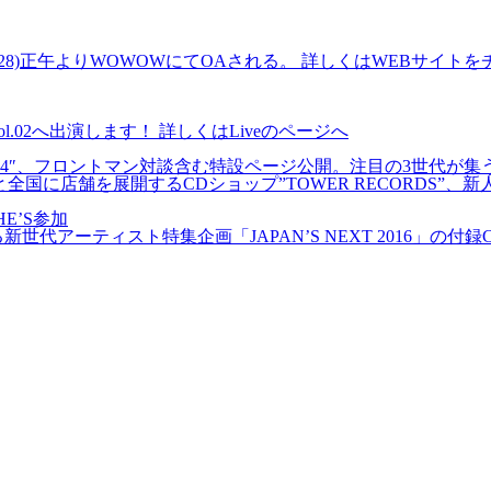
6」 本日(8/28)正午よりWOWOWにてOAされる。 詳しくはWEBサ
T vol.02へ出演します！ 詳しくはLiveのページへ
ER EGG vol.4″、フロントマン対談含む特設ページ公開。注目の3世代が集
と全国に店舗を展開するCDショップ”TOWER RECORDS”、新
HE’S参加
載される新世代アーティスト特集企画「JAPAN’S NEXT 2016」