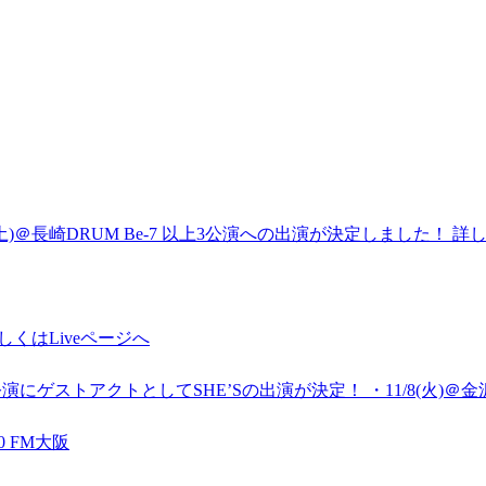
2/17(土)＠長崎DRUM Be-7 以上3公演への出演が決定しました！ 
しくはLiveページへ
公演にゲストアクトとしてSHE’Sの出演が決定！ ・11/8(火)＠金沢vanvan
0 FM大阪