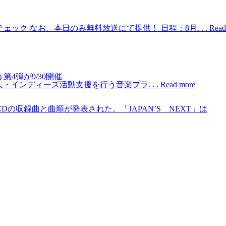
イトをチェック なお、本日のみ無料放送にて提供！ 日程：8月. . .
Read
う第4弾が9/30開催
人・インディーズ活動支援を行う音楽プラ. . .
Read more
の付録CDの収録曲と曲順が発表された。「JAPAN’S NEXT」は