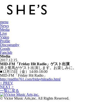
menu
News
Media
Live
Video
Profile
Discography
Goods
Fanclub
Media
2017.12.15
MID-FM「Friday Hit Radio」ゲスト出演
井上竜馬がゲスト出演します。お楽しみに。
■12月15日（金）14:00-18:00
MID-FM「Friday Hit Radio」
http://midfm761.com/fridayhitradio.html
< PREV
NEXT >
一覧に戻る
© Victor Music Arts,inc. All Rights Reserved.