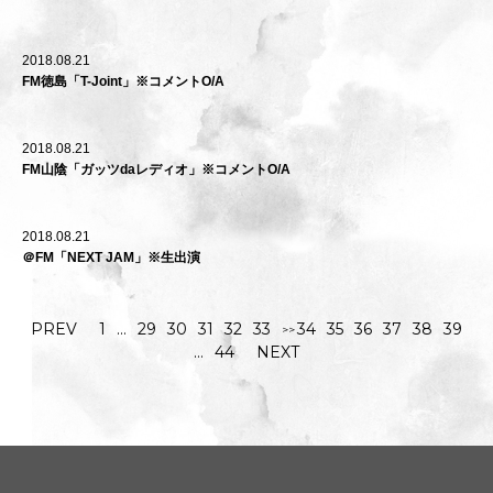
2018.08.21
FM徳島「T-Joint」※コメントO/A
2018.08.21
FM山陰「ガッツdaレディオ」※コメントO/A
2018.08.21
＠FM「NEXT JAM」※生出演
PREV
1
…
29
30
31
32
33
34
35
36
37
38
39
…
44
NEXT